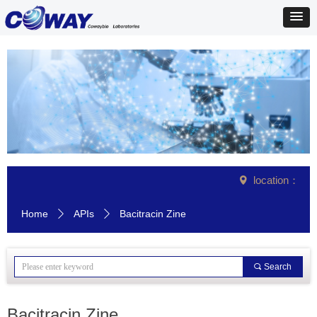
location：
넹
Home
APIs
Bacitracin Zine
ꄲ
ꄲ
끠
Search
Bacitracin Zine