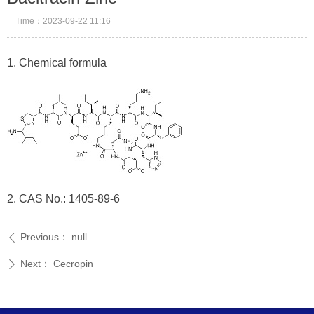
Time：
2023-09-22
11:16
1. Chemical formula
2. CAS No.: 1405-89-6
Previous：
null
ꄴ
Next：
Cecropin
ꄲ